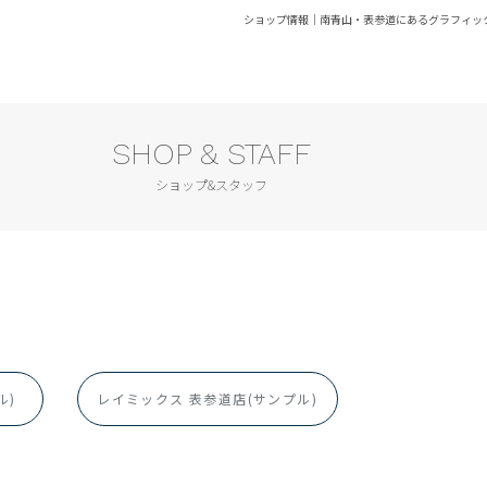
ショップ情報｜南青山・表参道にあるグラフィック・W
SHOP & STAFF
ショップ&スタッフ
ル)
レイミックス 表参道店(サンプル)